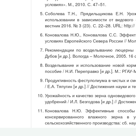
условиях». М., 2010. С. 47–51.
Соболева Т.Н., Прядильщикова Е.Н. Уро
использовании в зависимости от видового 
вестник 2016. № 3 (23). С. 22–28. URL: http://
Коновалова Н.Ю., Коновалова С.С. Эффект
условиях Европейского Севера России // Мол
Рекомендации по возделыванию люцерны п
Дубов [и др.]. Вологда – Молочное, 2005. 16 с
Возделывание и использование новой корм
пособие / Н.И. Переправко [и др.]. М.: РГАУ-
Продуктивность фестулолиума в чистых и с
/ Е.А. Тяпугин [и др.] // Достижения науки и 
Урожайность и качество зерна одновидовог
удобрений / И.Л. Безгодова [и др.] // Достиж
Коновалова Н.Ю. Эффективные способы 
консервированного влажного зерна в 
сельскохозяйственного производства: сб. нау