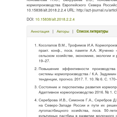
кормопроизводства Европейского Севера Российс
10.15838/alt.2018.2.2.4 URL: http://azt-journal.ru/arti
DOI:
10.15838/alt.2018.2.2.4
Аннотация
|
Авторы
|
Список литературы
Косолапов В.М., Трофимов И.А. Кормопроизв
практ. конф., посв. памяти А.А. Жученко
сельском хозяйстве, экономике, экологии и
19–27.
Повышение эффективности производства
системы кормопроизводства / К.А. Задумкин
тенденции, прогноз. 2017. Т. 10. № 6. С. 170
Состояние и перспективы развития кормопрои
Адаптивное кормопроизводство 2016. № 1. С. 
Сереброва И.В., Симонов Г.А., Серебров Д
на Северо-Западе России и пути их решени
лугопастбищного хозяйства, посв. 50-л
культурных пастбищ в развитии молочного 