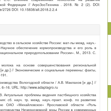
кой Федерации // АгроЗооТехника . 2018. № 2 (2). DOI:
cle/2726 DOI: 10.15838/alt.2018.2.2.4
одство в сельском хозяйстве России: мат-лы межд. науч.-
 «Научное обеспечение кормопроизводства и его роль в
 рациональном природопользовании России». М., 2013. С.
 молока на основе совершенствования региональной
 [и др.] // Экономические и социальные перемены: факты,
–191.
зводства Вологодской области / А.В. Маклахов [и др.] //
6–16. URL: http://www.adaptagro.ru
.В. Актуальные проблемы ведения пастбищного хозяйства
я: сб. науч. тр. межд. науч.-практ. конф. по развитию
етию ОАО «Михайловское» Ярославской области «Роль
скотоводства Нечерноземной зоны России в современных