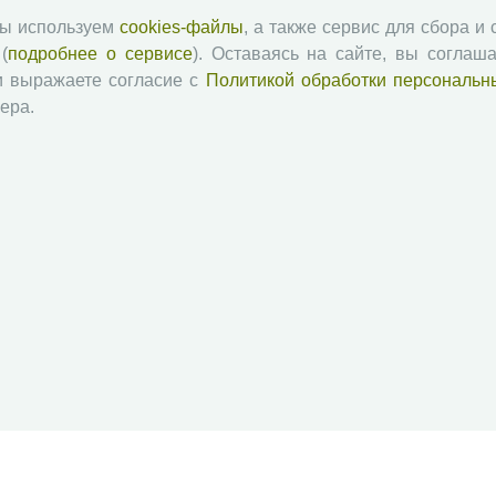
мы используем
cookies-файлы
, а также сервис для сбора и
(
подробнее о сервисе
). Оставаясь на сайте, вы соглаша
и выражаете согласие с
Политикой обработки персональн
ера.
й академии наук
Attribution-NonCommercial-NoDerivatives 4.0 International License
 и распространять без дополнительного разрешения