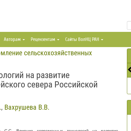
Авторам
Рецензентам
Сайты ВолНЦ РАН
рмление сельскохозяйственных
ологий на развитие
йского севера Российской
.
,
Вахрушева В.В.
ва С.С. Влияние современных технологий на развитие