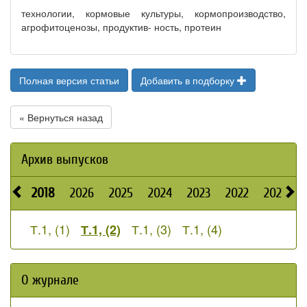
технологии, кормовые культуры, кормопроизводство,
агрофитоценозы, продуктив- ность, протеин
Полная версия статьи
Добавить в подборку
« Вернуться назад
Архив выпусков
2018
2026
2025
2024
2023
2022
2021
2
Т.1, (1)
Т.1, (3)
Т.1, (4)
Т.1, (2)
О журнале