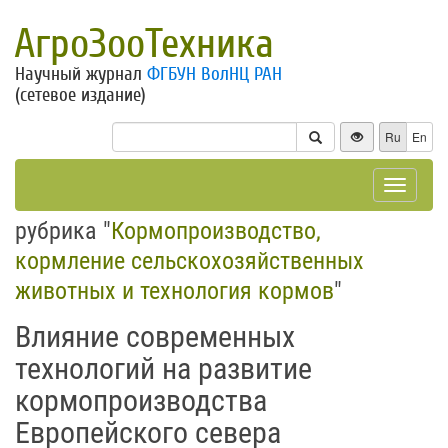
АгроЗооТехника
Научный журнал
ФГБУН ВолНЦ РАН
(сетевое издание)
Ru
En
Toggle
navigat
рубрика "
Кормопроизводство,
кормление сельскохозяйственных
животных и технология кормов
"
Влияние современных
технологий на развитие
кормопроизводства
Европейского севера