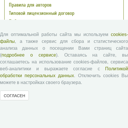
Правила для авторов
Типовой лицензионный договор
Публикационная этика
Согласие на обработку персональных данных
Для оптимальной работы сайта мы используем
cookies-
Авторские права
файлы
, а также сервис для сбора и статистического
анализа данных о посещении Вами страниц сайта
Рецензентам
(
подробнее о сервисе
). Оставаясь на сайте, в
соглашаетесь на использование cookies-файлов, сервиса
веб-аналитики и выражаете согласие с
Политикой
Памятка рецензенту
обработки персональных данных
. Отключить cookies В
Положение о рецензировании
можете в настройках своего браузера.
Форма рецензии
СОГЛАСЕН
Журналы ВолНЦ РАН
Экономические и социальные перемены