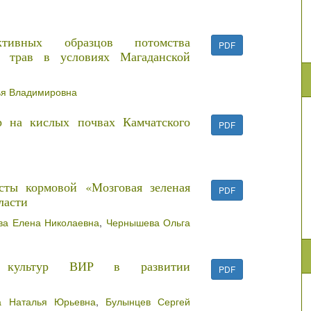
ктивных образцов потомства
PDF
х трав в условиях Магаданской
ья Владимировна
р на кислых почвах Камчатского
PDF
сты кормовой «Мозговая зеленая
PDF
ласти
ва Елена Николаевна
,
Чернышева Ольга
х культур ВИР в развитии
PDF
 Наталья Юрьевна
,
Булынцев Сергей