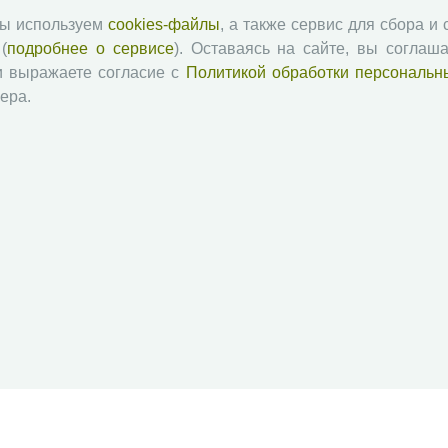
мы используем
cookies-файлы
, а также сервис для сбора и
(
подробнее о сервисе
). Оставаясь на сайте, вы соглаша
и выражаете согласие с
Политикой обработки персональн
ера.
й академии наук
Attribution-NonCommercial-NoDerivatives 4.0 International License
 и распространять без дополнительного разрешения