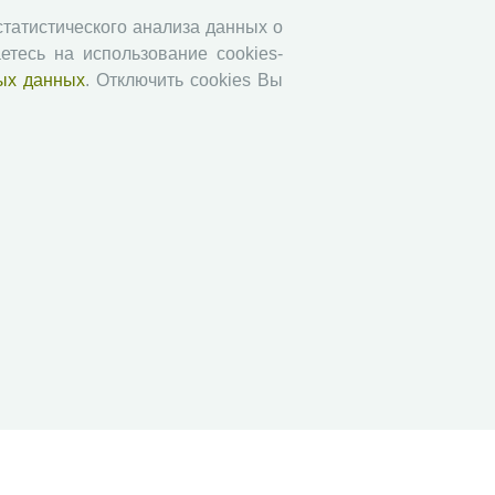
Социальное пространство
 статистического анализа данных о
етесь на использование cookies-
Юный экономист
ых данных
. Отключить cookies Вы
АгроЗооТехника