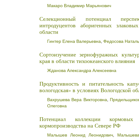
Макаро Владимир Марьянович
Селекционный потенциал перспе
интродуцентов аборигенных злаковы
области
Гинтер Елена Валерьевна
,
Федосова Натал
Сортоизучение зернофуражных культу
края в области тихоокеанского влияния
Жданова Александра Алексеевна
Продуктивность и питательность капу
вологодская» в условиях Вологодской об
Вахрушева Вера Викторовна
,
Прядильщико
Олеговна
Потенциал коллекции кормовы
кормопроизводства на Севере РФ
Малышев Леонид Леонидович
,
Малышева