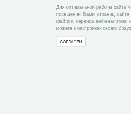
Для оптимальной работы сайта 
посещении Вами страниц сайта 
файлов, сервиса веб-аналитики 
можете в настройках своего брауз
СОГЛАСЕН
© 2000-2026 Вологодский научный центр Российско
Контент доступен под лицензией
Creative Commons 
Метаданные издания можно просматривать, скачивать, копировать