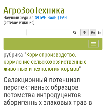
АгроЗооТехника
Научный журнал
ФГБУН ВолНЦ РАН
(сетевое издание)
Ru
En
Toggle
navigat
рубрика "
Кормопроизводство,
кормление сельскохозяйственных
животных и технология кормов
"
Селекционный потенциал
перспективных образцов
потомства интродуцентов
аборигенных злаковых трав в