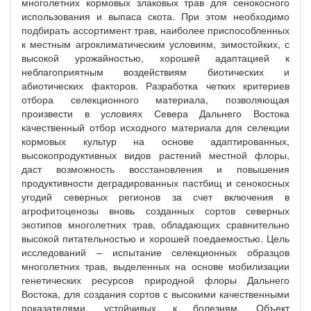
многолетних кормовых злаковых трав для сенокосного
использования и выпаса скота. При этом необходимо
подбирать ассортимент трав, наиболее приспособленных
к местным агроклиматическим условиям, зимостойких, с
высокой урожайностью, хорошей адаптацией к
неблагоприятным воздействиям биотических и
абиотических факторов. Разработка четких критериев
отбора селекционного материала, позволяющая
произвести в условиях Севера Дальнего Востока
качественный отбор исходного материала для селекции
кормовых культур на основе адаптированных,
высокопродуктивных видов растений местной флоры,
даст возможность восстановления и повышения
продуктивности деградированных пастбищ и сенокосных
угодий северных регионов за счет включения в
агрофитоценозы вновь созданных сортов северных
экотипов многолетних трав, обладающих сравнительно
высокой питательностью и хорошей поедаемостью. Цель
исследований – испытание селекционных образцов
многолетних трав, выделенных на основе мобилизации
генетических ресурсов природной флоры Дальнего
Востока, для создания сортов с высокими качественными
показателями, устойчивых к болезням. Объект