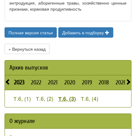
интродукция, аборигенные травы, хозяйственно ценные
признаки, кормовая продуктивность
Полная версия статьи
Добавить в подборку
« Вернуться назад
Архив выпусков
2023
2022
2021
2020
2019
2018
2026
2
Т.6, (1)
Т.6, (2)
Т.6, (4)
Т.6, (3)
О журнале