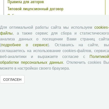
Правила для авторов
Типовой лицензионный договор
Публикационная этика
Согласие на обработку персональных данных
Для оптимальной работы сайта мы используем
cookies-
Авторские права
файлы
, а также сервис для сбора и статистического
анализа данных о посещении Вами страниц сайта
Рецензентам
(
подробнее о сервисе
). Оставаясь на сайте, в
соглашаетесь на использование cookies-файлов, сервиса
Памятка рецензенту
веб-аналитики и выражаете согласие с
Политикой
обработки персональных данных
. Отключить cookies В
Положение о рецензировании
можете в настройках своего браузера.
Форма рецензии
СОГЛАСЕН
Журналы ВолНЦ РАН
Экономические и социальные перемены
Проблемы развития территории