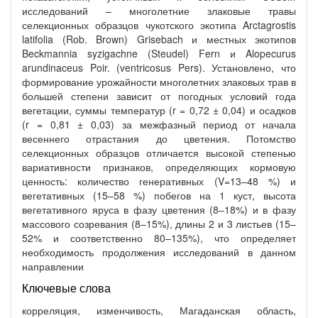
исследований – многолетние злаковые травы
селекционных образцов чукотского экотипа Arctagrostis
latifolia (Rob. Brown) Grisebach и местных экотипов
Beckmannia syzigachne (Steudel) Fern и Alopecurus
arundinaceus Poir. (ventricosus Pers). Установлено, что
формирование урожайности многолетних злаковых трав в
большей степени зависит от погодных условий года
вегетации, суммы температур (r = 0,72 ± 0,04) и осадков
(r = 0,81 ± 0,03) за межфазный период от начала
весеннего отрастания до цветения. Потомство
селекционных образцов отличается высокой степенью
вариативности признаков, определяющих кормовую
ценность: количество генеративных (V=13–48 %) и
вегетативных (15–58 %) побегов на 1 куст, высота
вегетативного яруса в фазу цветения (8–18%) и в фазу
массового созревания (8–15%), длины 2 и 3 листьев (15–
52% и соответственно 80–135%), что определяет
необходимость продолжения исследований в данном
направлении
Ключевые слова
корреляция, изменчивость, Магаданская область,