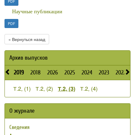
PDF
Научные публикации
PDF
« Вернуться назад
Архив выпусков
2019
2018
2026
2025
2024
2023
2022
2
Т.2, (1)
Т.2, (2)
Т.2, (4)
Т.2, (3)
О журнале
Сведения