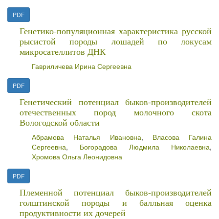
PDF
Генетико-популяционная характеристика русской
рысистой породы лошадей по локусам
микросателлитов ДНК
Гавриличева Ирина Сергеевна
PDF
Генетический потенциал быков-производителей
отечественных пород молочного скота
Вологодской области
Абрамова Наталья Ивановна
,
Власова Галина
Сергеевна
,
Богорадова Людмила Николаевна
,
Хромова Ольга Леонидовна
PDF
Племенной потенциал быков-производителей
голштинской породы и балльная оценка
продуктивности их дочерей