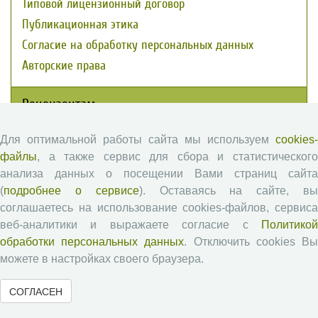
Типовой лицензионный договор
Публикационная этика
Согласие на обработку персональных данных
Авторские права
Рецензентам
Для оптимальной работы сайта мы используем
cookies-
Памятка рецензенту
файлы
, а также сервис для сбора и статистического
Положение о рецензировании
анализа данных о посещении Вами страниц сайта
Форма рецензии
(
подробнее о сервисе
). Оставаясь на сайте, в
соглашаетесь на использование cookies-файлов, сервиса
веб-аналитики и выражаете согласие с
Политикой
Журналы ВолНЦ РАН
обработки персональных данных
. Отключить cookies В
можете в настройках своего браузера.
Экономические и социальные перемены
СОГЛАСЕН
Проблемы развития территории
Вопросы территориального развития