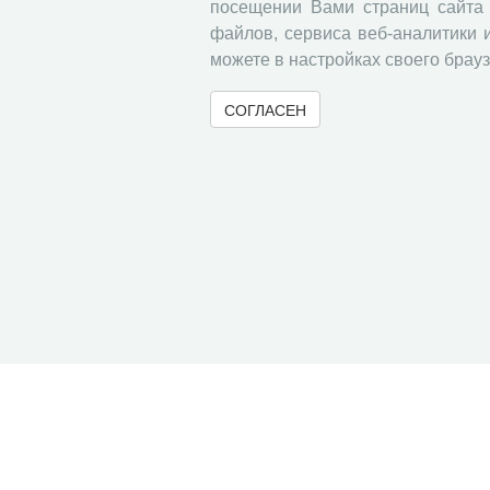
посещении Вами страниц сайта 
файлов, сервиса веб-аналитики 
можете в настройках своего брауз
СОГЛАСЕН
© 2000-2026 Вологодский научный центр Российско
Контент доступен под лицензией
Creative Commons 
Метаданные издания можно просматривать, скачивать, копировать