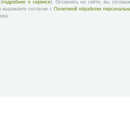
(
подробнее о сервисе
). Оставаясь на сайте, вы соглаша
и выражаете согласие с
Политикой обработки персональн
ера.
й академии наук
Attribution-NonCommercial-NoDerivatives 4.0 International License
 и распространять без дополнительного разрешения