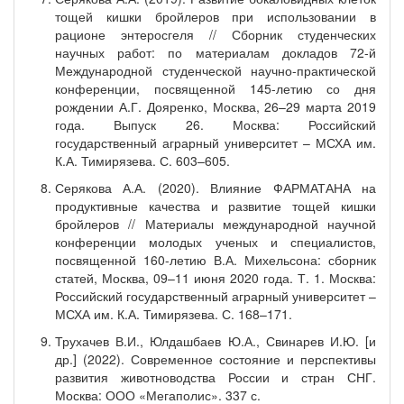
тощей кишки бройлеров при использовании в
рационе энтеросгеля // Сборник студенческих
научных работ: по материалам докладов 72-й
Международной студенческой научно-практической
конференции, посвященной 145-летию со дня
рождении А.Г. Дояренко, Москва, 26–29 марта 2019
года. Выпуск 26. Москва: Российский
государственный аграрный университет – МСХА им.
К.А. Тимирязева. С. 603–605.
Серякова А.А. (2020). Влияние ФАРМАТАНА на
продуктивные качества и развитие тощей кишки
бройлеров // Материалы международной научной
конференции молодых ученых и специалистов,
посвященной 160-летию В.А. Михельсона: сборник
статей, Москва, 09–11 июня 2020 года. Т. 1. Москва:
Российский государственный аграрный университет –
МСХА им. К.А. Тимирязева. С. 168–171.
Трухачев В.И., Юлдашбаев Ю.А., Свинарев И.Ю. [и
др.] (2022). Современное состояние и перспективы
развития животноводства России и стран СНГ.
Москва: ООО «Мегаполис». 337 с.