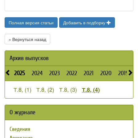
Полная версия статьи
Добавить в подборку
« Вернуться назад
Архив выпусков
2025
2024
2023
2022
2021
2020
2019
2
Т.8, (1)
Т.8, (2)
Т.8, (3)
Т.8, (4)
О журнале
Сведения