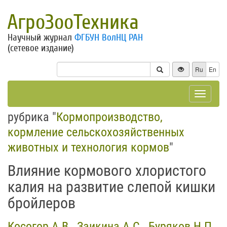
АгроЗооТехника
Научный журнал
ФГБУН ВолНЦ РАН
(сетевое издание)
Ru
En
Toggle
navigat
рубрика "
Кормопроизводство,
кормление сельскохозяйственных
животных и технология кормов
"
Влияние кормового хлористого
калия на развитие слепой кишки
бройлеров
Косогор А.В.
,
Заикина А.С.
,
Буряков Н.П.
,