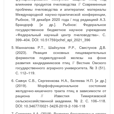
влиянием продуктов пчеловодства // Современные
проблемы пчеловодства и апитерапии: материалы
Международной научно-практической конференции,
Рыбное, 18 декабря 2020 года / под редакцией А.З.
Брандорф [и др.]. Рыбное: Федеральное
государственное бюджетное научное учреждение
«Федеральный научный центр пчеловодства». С.
399–404. DOI: 10.51759/pchel_api_2021_396
Маннапова Р.Т., Шайхулов Р.Р., Свистунов Д.В.
(2023). Реакция основных пищеварительных
ферментов поджелудочной железы на фоне
развития кандидамикозов птиц // Вестник Омского
государственного аграрного университета. № 3 (51).
С. 112–119.
Савчук С.В., Сергеенкова Н.А., Беляева Н.П. [и др.]
(2019). Морфофункциональное состояние
желудочно-кишечного тракта птиц в зависимости от
рациона // Известия Тимирязевской
сельскохозяйственной академии. № 2. С. 106–118.
DOI: 10.34677/0021-342X-2019-2-106-118
Серякова А.А. (2019). Развитие бокаловидных клеток