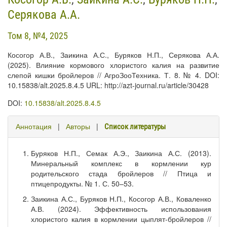
Серякова А.А.
Том 8, №4, 2025
Косогор А.В., Заикина А.С., Буряков Н.П., Серякова А.А.
(2025). Влияние кормового хлористого калия на развитие
слепой кишки бройлеров // АгроЗооТехника. Т. 8. № 4. DOI:
10.15838/alt.2025.8.4.5 URL: http://azt-journal.ru/article/30428
DOI:
10.15838/alt.2025.8.4.5
Аннотация
|
Авторы
|
Список литературы
Буряков Н.П., Семак А.Э., Заикина А.С. (2013).
Минеральный комплекс в кормлении кур
родительского стада бройлеров // Птица и
птицепродукты. № 1. С. 50–53.
Заикина А.С., Буряков Н.П., Косогор А.В., Коваленко
А.В. (2024). Эффективность использования
хлористого калия в кормлении цыплят-бройлеров //