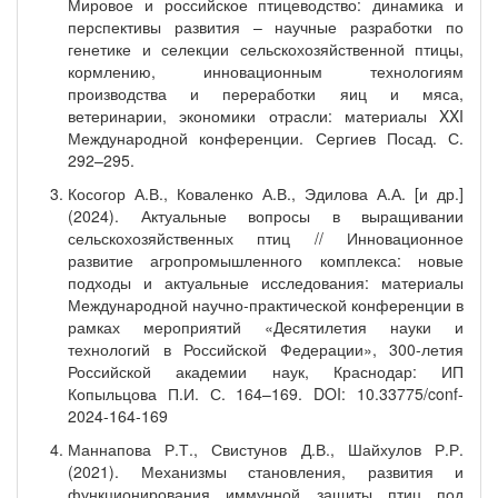
Мировое и российское птицеводство: динамика и
перспективы развития – научные разработки по
генетике и селекции сельскохозяйственной птицы,
кормлению, инновационным технологиям
производства и переработки яиц и мяса,
ветеринарии, экономики отрасли: материалы XXI
Международной конференции. Сергиев Посад. С.
292–295.
Косогор А.В., Коваленко А.В., Эдилова А.А. [и др.]
(2024). Актуальные вопросы в выращивании
сельскохозяйственных птиц // Инновационное
развитие агропромышленного комплекса: новые
подходы и актуальные исследования: материалы
Международной научно-практической конференции в
рамках мероприятий «Десятилетия науки и
технологий в Российской Федерации», 300-летия
Российской академии наук, Краснодар: ИП
Копыльцова П.И. С. 164–169. DOI: 10.33775/conf-
2024-164-169
Маннапова Р.Т., Свистунов Д.В., Шайхулов Р.Р.
(2021). Механизмы становления, развития и
функционирования иммунной защиты птиц под