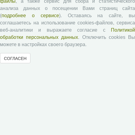
Типовой лицензионный договор
файлы
, а также сервис для сбора и статистического
анализа данных о посещении Вами страниц сайта
Публикационная этика
(
подробнее о сервисе
). Оставаясь на сайте, в
Согласие на обработку персональных данных
соглашаетесь на использование cookies-файлов, сервиса
Авторские права
веб-аналитики и выражаете согласие с
Политикой
обработки персональных данных
. Отключить cookies В
Рецензентам
можете в настройках своего браузера.
СОГЛАСЕН
Памятка рецензенту
Положение о рецензировании
Форма рецензии
Журналы ВолНЦ РАН
Экономические и социальные перемены
Проблемы развития территории
Вопросы территориального развития