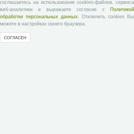
соглашаетесь на использование cookies-файлов, сервиса
Форма рецензии
веб-аналитики и выражаете согласие с
Политикой
обработки персональных данных
. Отключить cookies В
можете в настройках своего браузера.
Журналы ВолНЦ РАН
СОГЛАСЕН
Экономические и социальные перемены
Проблемы развития территории
Вопросы территориального развития
Социальное пространство
Юный экономист
АгроЗооТехника