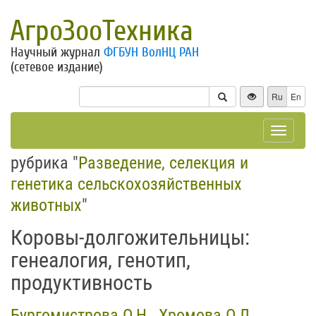
АгроЗооТехника
Научный журнал
ФГБУН ВолНЦ РАН
(сетевое издание)
Ru
En
Toggle
navigat
рубрика "
Разведение, селекция и
генетика сельскохозяйственных
животных
"
Коровы-долгожительницы:
генеалогия, генотип,
продуктивность
Бургомистрова О.Н.
,
Хромова О.Л.