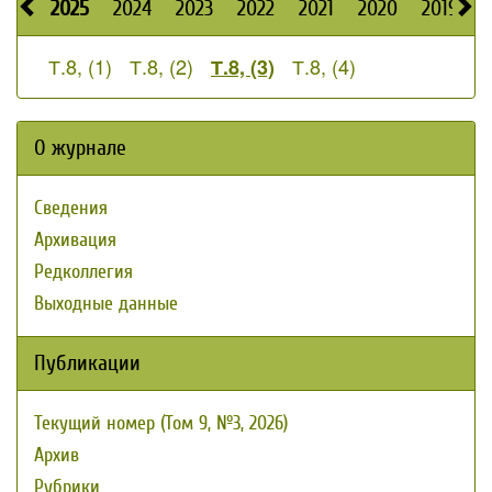
2025
2024
2023
2022
2021
2020
2019
2
Т.8, (1)
Т.8, (2)
Т.8, (4)
Т.8, (3)
О журнале
Сведения
Архивация
Редколлегия
Выходные данные
Публикации
Текущий номер (Том 9, №3, 2026)
Архив
Рубрики