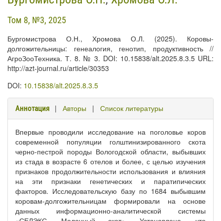
Том 8, №3, 2025
Бургомистрова О.Н., Хромова О.Л. (2025). Коровы-
долгожительницы: генеалогия, генотип, продуктивность //
АгроЗооТехника. Т. 8. № 3. DOI: 10.15838/alt.2025.8.3.5 URL:
http://azt-journal.ru/article/30353
DOI:
10.15838/alt.2025.8.3.5
|
Авторы
|
Список литературы
Аннотация
Впервые проводили исследование на поголовье коров
современной популяции голштинизированного скота
черно-пестрой породы Вологодской области, выбывших
из стада в возрасте 6 отелов и более, с целью изучения
признаков продолжительности использования и влияния
на эти признаки генетических и паратипических
факторов. Исследовательскую базу по 1684 выбывшим
коровам-долгожительницам формировали на основе
данных информационно-аналитической системы
«СЕЛЭКС. Молочный скот». Установлено, что