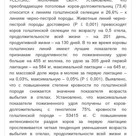
преобладающее поголовье коров-долгожительниц (73,4)
относится к линиям голштинской селекции и 26,6% – к
линиям черно-пестрой породы. Животные линий черно-
пестрой породы достоверно (Р ≤ 0,001) превосходят
коров голштинской селекции по возрасту на 0,5 отела,
продолжительности всей жизни – на 201 день,
продуктивной жизни – на 130 дней. В то же время коровы
голштинских линий имеют лучшие показатели по
признакам продуктивности: по пожизненному удою
больше на 455 кг молока, по удою за 305 дней первой
лактации – на 584 кг, максимальной лактации – на 645 кг,
по массовой доле жира в молоке за первую лактацию –
на 0,03%, максимальную – 0,05% (Р ≤ 0,001). Выявлено,
что с повышением степени кровности по голштинской
породе снижается значение показателя возраста
выбытия в отелах. Установлено, что максимальные
показатели пожизненного удоя получены от коров-
долгожительниц с генотипом 75% кровности по
голштинской породе – 53415 кг. С повышением
интенсивности раздоя коров за первую лактацию
прослеживается четкая тенденция уменьшения возраста
выбытия в отелах, продолжительности всей жизни и