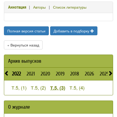
|
Авторы
|
Список литературы
Аннотация
Полная версия статьи
Добавить в подборку
« Вернуться назад
Архив выпусков
2022
2021
2020
2019
2018
2026
2025
2
Т.5, (1)
Т.5, (2)
Т.5, (4)
Т.5, (3)
О журнале