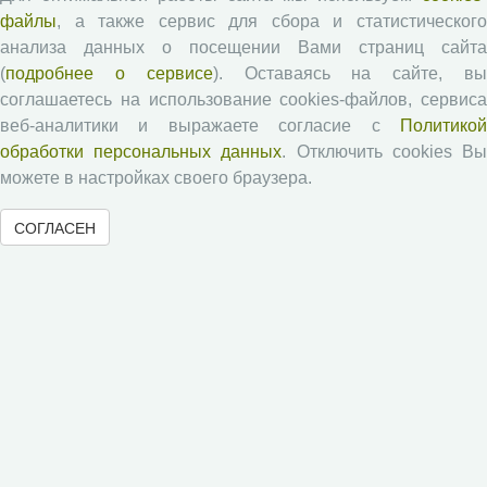
Проблемы развития территории
файлы
, а также сервис для сбора и статистического
Вопросы территориального развития
анализа данных о посещении Вами страниц сайта
Социальное пространство
(
подробнее о сервисе
). Оставаясь на сайте, в
соглашаетесь на использование cookies-файлов, сервиса
Юный экономист
веб-аналитики и выражаете согласие с
Политикой
АгроЗооТехника
обработки персональных данных
. Отключить cookies В
можете в настройках своего браузера.
СОГЛАСЕН
© 2000-2026 Вологодский научный центр Российской
академии наук
Контент доступен под лицензией
Creative Commons Attribution-
NonCommercial-NoDerivatives 4.0 International License
Метаданные издания можно просматривать, скачивать, копировать и
распространять без дополнительного разрешения