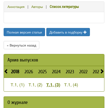
Аннотация
|
Авторы
|
Список литературы
Полная версия статьи
Добавить в подборку
« Вернуться назад
Архив выпусков
2018
2026
2025
2024
2023
2022
2021
2
Т.1, (1)
Т.1, (2)
Т.1, (4)
Т.1, (3)
О журнале