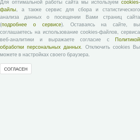
Для оптимальной работы сайта мы используем
cookies-
Проблемы развития территории
файлы
, а также сервис для сбора и статистического
Вопросы территориального развития
анализа данных о посещении Вами страниц сайта
(
подробнее о сервисе
). Оставаясь на сайте, в
Социальное пространство
соглашаетесь на использование cookies-файлов, сервиса
Юный экономист
веб-аналитики и выражаете согласие с
Политикой
АгроЗооТехника
обработки персональных данных
. Отключить cookies В
можете в настройках своего браузера.
СОГЛАСЕН
© 2000-2026 Вологодский научный центр Российской
академии наук
Контент доступен под лицензией
Creative Commons Attribution-
NonCommercial-NoDerivatives 4.0 International License
Метаданные издания можно просматривать, скачивать, копировать и
распространять без дополнительного разрешения