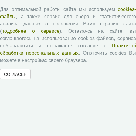
Экономические и социальные перемены
Для оптимальной работы сайта мы используем
cookies-
файлы
, а также сервис для сбора и статистического
Проблемы развития территории
анализа данных о посещении Вами страниц сайта
Вопросы территориального развития
(
подробнее о сервисе
). Оставаясь на сайте, в
Социальное пространство
соглашаетесь на использование cookies-файлов, сервиса
Юный экономист
веб-аналитики и выражаете согласие с
Политикой
АгроЗооТехника
обработки персональных данных
. Отключить cookies В
можете в настройках своего браузера.
СОГЛАСЕН
© 2000-2026 Вологодский научный центр Российской
академии наук
Контент доступен под лицензией
Creative Commons Attribution-
NonCommercial-NoDerivatives 4.0 International License
Метаданные издания можно просматривать, скачивать, копировать и
распространять без дополнительного разрешения