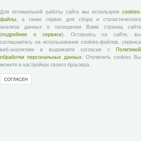
Экономические и социальные перемены
Для оптимальной работы сайта мы используем
cookies-
файлы
, а также сервис для сбора и статистического
Проблемы развития территории
анализа данных о посещении Вами страниц сайта
Вопросы территориального развития
(
подробнее о сервисе
). Оставаясь на сайте, в
Социальное пространство
соглашаетесь на использование cookies-файлов, сервиса
Юный экономист
веб-аналитики и выражаете согласие с
Политикой
АгроЗооТехника
обработки персональных данных
. Отключить cookies В
можете в настройках своего браузера.
СОГЛАСЕН
© 2000-2026 Вологодский научный центр Российской
академии наук
Контент доступен под лицензией
Creative Commons Attribution-
NonCommercial-NoDerivatives 4.0 International License
Метаданные издания можно просматривать, скачивать, копировать и