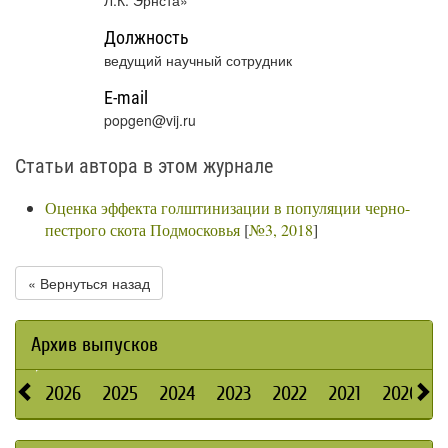
Л.К. Эрнста»
Должность
ведущий научный сотрудник
E-mail
popgen@vij.ru
Статьи автора в этом журнале
Оценка эффекта голштинизации в популяции черно-
пестрого скота Подмосковья
[
№3, 2018
]
« Вернуться назад
Архив выпусков
2026
2025
2024
2023
2022
2021
2020