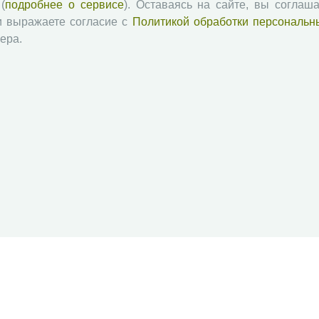
(
подробнее о сервисе
). Оставаясь на сайте, вы соглаша
и выражаете согласие с
Политикой обработки персональн
ера.
й академии наук
Attribution-NonCommercial-NoDerivatives 4.0 International License
 и распространять без дополнительного разрешения