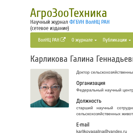
АгроЗооТехника
Научный журнал
ФГБУН ВолНЦ РАН
(сетевое издание)
ВолНЦ РАН
О журнале
Публикации
Карликова Галина Геннадьев
Доктор сельскохозяйственны
Организация
Федеральный научный центр
Должность
старший научный сотрудн
сельскохозяйственных живо
E-mail
karlikovagalina@yandex.ru