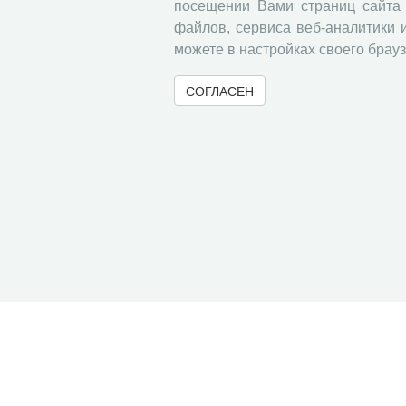
посещении Вами страниц сайта 
файлов, сервиса веб-аналитики 
можете в настройках своего брауз
СОГЛАСЕН
© 2000-2026 Вологодский научный центр Российско
Контент доступен под лицензией
Creative Commons 
Метаданные издания можно просматривать, скачивать, копировать