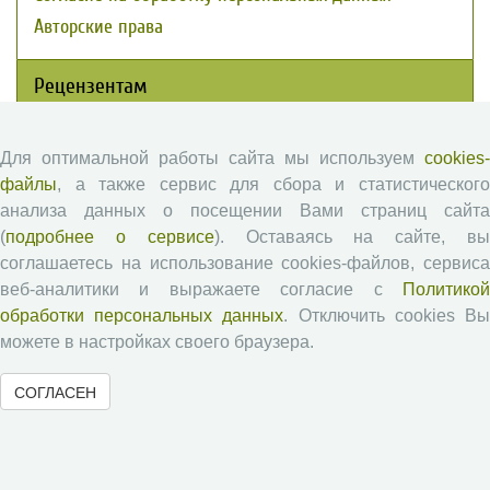
Авторские права
Рецензентам
Памятка рецензенту
Для оптимальной работы сайта мы используем
cookies-
Положение о рецензировании
файлы
, а также сервис для сбора и статистического
Форма рецензии
анализа данных о посещении Вами страниц сайта
(
подробнее о сервисе
). Оставаясь на сайте, в
соглашаетесь на использование cookies-файлов, сервиса
Журналы ВолНЦ РАН
веб-аналитики и выражаете согласие с
Политикой
обработки персональных данных
. Отключить cookies В
можете в настройках своего браузера.
Экономические и социальные перемены
Проблемы развития территории
СОГЛАСЕН
Вопросы территориального развития
Социальное пространство
Юный экономист