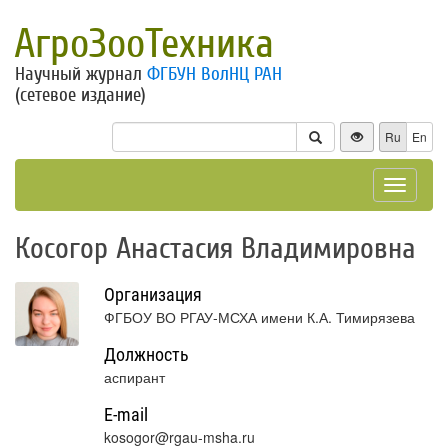
АгроЗооТехника
Научный журнал
ФГБУН ВолНЦ РАН
(сетевое издание)
Ru
En
Toggle
navigat
Косогор Анастасия Владимировна
Организация
ФГБОУ ВО РГАУ-МСХА имени К.А. Тимирязева
Должность
аспирант
E-mail
kosogor@rgau-msha.ru