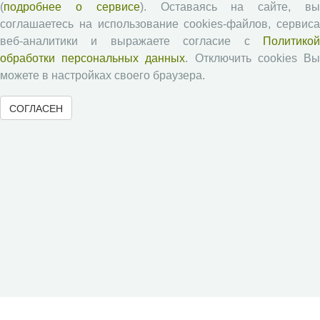
(
подробнее о сервисе
). Оставаясь на сайте, в
Юный экономист
соглашаетесь на использование cookies-файлов, сервиса
АгроЗооТехника
веб-аналитики и выражаете согласие с
Политикой
обработки персональных данных
. Отключить cookies В
можете в настройках своего браузера.
СОГЛАСЕН
© 2000-2026 Вологодский научный центр Российской
академии наук
Контент доступен под лицензией
Creative Commons Attribution-
NonCommercial-NoDerivatives 4.0 International License
Метаданные издания можно просматривать, скачивать, копировать и
распространять без дополнительного разрешения