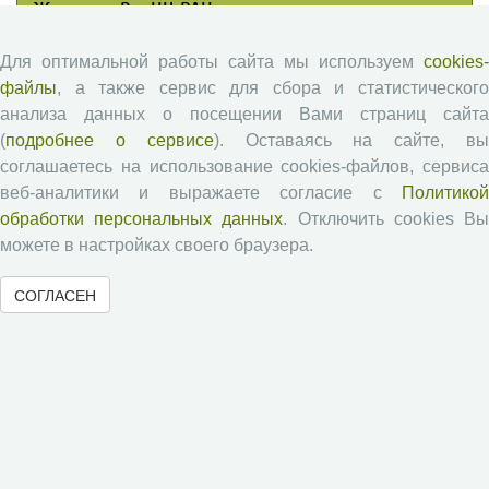
Журналы ВолНЦ РАН
Для оптимальной работы сайта мы используем
cookies-
Экономические и социальные перемены
файлы
, а также сервис для сбора и статистического
Проблемы развития территории
анализа данных о посещении Вами страниц сайта
Вопросы территориального развития
(
подробнее о сервисе
). Оставаясь на сайте, в
Социальное пространство
соглашаетесь на использование cookies-файлов, сервиса
Юный экономист
веб-аналитики и выражаете согласие с
Политикой
обработки персональных данных
. Отключить cookies В
АгроЗооТехника
можете в настройках своего браузера.
СОГЛАСЕН
© 2000-2026 Вологодский научный центр Российской
академии наук
Контент доступен под лицензией
Creative Commons Attribution-
NonCommercial-NoDerivatives 4.0 International License