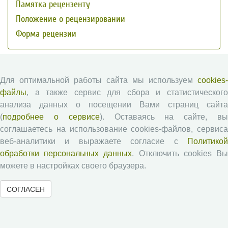
Памятка рецензенту
Положение о рецензировании
Форма рецензии
Журналы ВолНЦ РАН
Для оптимальной работы сайта мы используем
cookies-
файлы
, а также сервис для сбора и статистического
Экономические и социальные перемены
анализа данных о посещении Вами страниц сайта
Проблемы развития территории
(
подробнее о сервисе
). Оставаясь на сайте, в
Вопросы территориального развития
соглашаетесь на использование cookies-файлов, сервиса
веб-аналитики и выражаете согласие с
Политикой
Социальное пространство
обработки персональных данных
. Отключить cookies В
Юный экономист
можете в настройках своего браузера.
АгроЗооТехника
СОГЛАСЕН