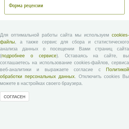
Форма рецензии
Журналы ВолНЦ РАН
Для оптимальной работы сайта мы используем
cookies-
файлы
, а также сервис для сбора и статистического
Экономические и социальные перемены
анализа данных о посещении Вами страниц сайта
Проблемы развития территории
(
подробнее о сервисе
). Оставаясь на сайте, в
Вопросы территориального развития
соглашаетесь на использование cookies-файлов, сервиса
Социальное пространство
веб-аналитики и выражаете согласие с
Политикой
Юный экономист
обработки персональных данных
. Отключить cookies В
АгроЗооТехника
можете в настройках своего браузера.
СОГЛАСЕН