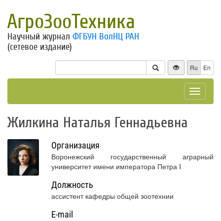
АгроЗооТехника
Научный журнал
ФГБУН ВолНЦ РАН
(сетевое издание)
Ru
En
Toggle
navigat
Жилкина Наталья Геннадьевна
Организация
Воронежский государственный аграрный
университет имени императора Петра I
Должность
ассистент кафедры общей зоотехнии
E-mail