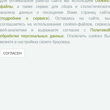
Для оптимальной работы сайта мы используем
cookies-
Проблемы развития территории
файлы
, а также сервис для сбора и статистического
Вопросы территориального развития
анализа данных о посещении Вами страниц сайта
(
подробнее о сервисе
). Оставаясь на сайте, в
Социальное пространство
соглашаетесь на использование cookies-файлов, сервиса
Юный экономист
веб-аналитики и выражаете согласие с
Политикой
АгроЗооТехника
обработки персональных данных
. Отключить cookies В
можете в настройках своего браузера.
СОГЛАСЕН
© 2000-2026 Вологодский научный центр Российской
академии наук
Контент доступен под лицензией
Creative Commons Attribution-
NonCommercial-NoDerivatives 4.0 International License
Метаданные издания можно просматривать, скачивать, копировать и
распространять без дополнительного разрешения