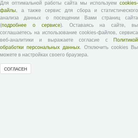
Экономические и социальные перемены
Для оптимальной работы сайта мы используем
cookies-
Проблемы развития территории
файлы
, а также сервис для сбора и статистического
Вопросы территориального развития
анализа данных о посещении Вами страниц сайта
(
подробнее о сервисе
). Оставаясь на сайте, в
Социальное пространство
соглашаетесь на использование cookies-файлов, сервиса
Юный экономист
веб-аналитики и выражаете согласие с
Политикой
АгроЗооТехника
обработки персональных данных
. Отключить cookies В
можете в настройках своего браузера.
СОГЛАСЕН
© 2000-2026 Вологодский научный центр Российской
академии наук
Контент доступен под лицензией
Creative Commons Attribution-
NonCommercial-NoDerivatives 4.0 International License
Метаданные издания можно просматривать, скачивать, копировать и
распространять без дополнительного разрешения