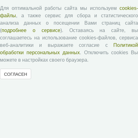
Экономические и социальные перемены
Для оптимальной работы сайта мы используем
cookies-
файлы
Проблемы развития территории
, а также сервис для сбора и статистического
анализа данных о посещении Вами страниц сайта
Вопросы территориального развития
(
подробнее о сервисе
). Оставаясь на сайте, в
Социальное пространство
соглашаетесь на использование cookies-файлов, сервиса
Юный экономист
веб-аналитики и выражаете согласие с
Политикой
АгроЗооТехника
обработки персональных данных
. Отключить cookies В
можете в настройках своего браузера.
СОГЛАСЕН
© 2000-2026 Вологодский научный центр Российской
академии наук
Контент доступен под лицензией
Creative Commons Attribution-
NonCommercial-NoDerivatives 4.0 International License
Метаданные издания можно просматривать, скачивать, копировать и
распространять без дополнительного разрешения