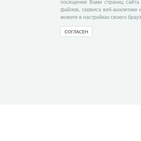
посещении Вами страниц сайта 
файлов, сервиса веб-аналитики 
можете в настройках своего брауз
СОГЛАСЕН
© 2000-2026 Вологодский научный центр Российско
Контент доступен под лицензией
Creative Commons 
Метаданные издания можно просматривать, скачивать, копировать