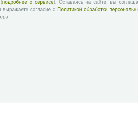
(
подробнее о сервисе
). Оставаясь на сайте, вы соглаша
и выражаете согласие с
Политикой обработки персональн
ера.
й академии наук
Attribution-NonCommercial-NoDerivatives 4.0 International License
 и распространять без дополнительного разрешения