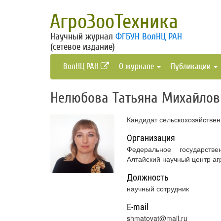
АгроЗооТехника
Научный журнал
ФГБУН ВолНЦ РАН
(сетевое издание)
ВолНЦ РАН
О журнале
Публикации
Нелюбова Татьяна Михайлов
Кандидат сельскохозяйствен
Организация
Федеральное государств
Алтайский научный центр а
Должность
научный сотрудник
E-mail
shmatovat@mail.ru