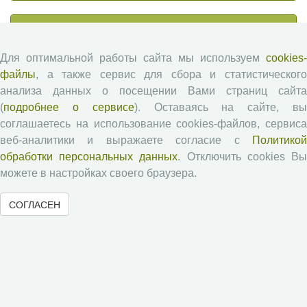
Журналы ВолНЦ РАН
Для оптимальной работы сайта мы используем
cookies-
Экономические и социальные перемены
файлы
, а также сервис для сбора и статистического
Проблемы развития территории
анализа данных о посещении Вами страниц сайта
Вопросы территориального развития
(
подробнее о сервисе
). Оставаясь на сайте, в
соглашаетесь на использование cookies-файлов, сервиса
Социальное пространство
веб-аналитики и выражаете согласие с
Политикой
Юный экономист
обработки персональных данных
. Отключить cookies В
АгроЗооТехника
можете в настройках своего браузера.
СОГЛАСЕН
© 2000-2026 Вологодский научный центр Российской
академии наук