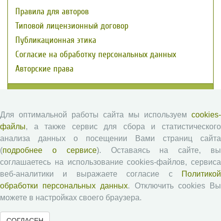
Правила для авторов
Типовой лицензионный договор
Публикационная этика
Согласие на обработку персональных данных
Авторские права
Рецензентам
Для оптимальной работы сайта мы используем
cookies-
Памятка рецензенту
файлы
, а также сервис для сбора и статистического
Положение о рецензировании
анализа данных о посещении Вами страниц сайта
(
подробнее о сервисе
). Оставаясь на сайте, в
Форма рецензии
соглашаетесь на использование cookies-файлов, сервиса
веб-аналитики и выражаете согласие с
Политикой
обработки персональных данных
. Отключить cookies В
Журналы ВолНЦ РАН
можете в настройках своего браузера.
Экономические и социальные перемены
СОГЛАСЕН