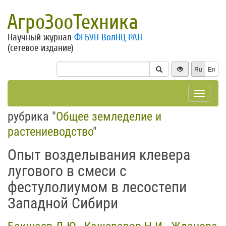
АгроЗооТехника
Научный журнал
ФГБУН ВолНЦ РАН
(сетевое издание)
Ru
En
Toggle
navigat
рубрика "
Общее земледелие и
растениеводство
"
Опыт возделывания клевера
лугового в смеси с
фестулолиумом в лесостепи
Западной Сибири