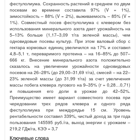
фестулолиума. Сохранность растений в среднем по двум
посевам во времени составила 97% (V = 1%),
зимостойкость – 88% (V = 2%), выживаемость – 85% (V =
1%). Совместный посев фестулолиума с клевером без
использования минерального азота дает урожайность на
5–13% больше (1,17–3,09 т/га зеленой массы), чем
одновидовые посевы культур. При этом валовый сбор с
гектара кормовых единиц увеличился на 17% и составил
4,8–5,1 т, переваримого протеина – на 16–85% до 507–
666 кг. Внесение минерального азота положительно
сказалось на увеличении урожайности одновидовых
посевов на 26–28% (до 29,00–31,69 т/га), смесей – на 22–
23% зеленой массы (до 31,99 т/га) за счет увеличения
массы побега клевера лугового на 9–35% (r = 0,28…0,71)
и повышения его доли в урожае до 42–52%.
Преимущество имеет вариант совместного посева при
чередовании трех рядов клевера и одного ряда
фестулолиума при междурядье 15 см. Уровень
рентабельности составил 339%, чистый доход за три года
пользования 145595 руб./га, выход энергии с урожаем –
219,2 ГДж/га, КЭЭ = 3,7
Ключевые слова