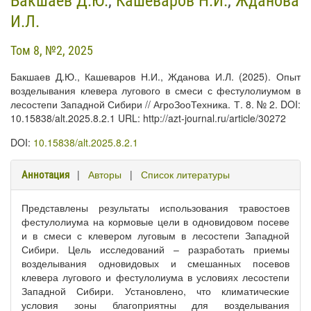
Бакшаев Д.Ю.
,
Кашеваров Н.И.
,
Жданова
И.Л.
Том 8, №2, 2025
Бакшаев Д.Ю., Кашеваров Н.И., Жданова И.Л. (2025). Опыт
возделывания клевера лугового в смеси с фестулолиумом в
лесостепи Западной Сибири // АгроЗооТехника. Т. 8. № 2. DOI:
10.15838/alt.2025.8.2.1 URL: http://azt-journal.ru/article/30272
DOI:
10.15838/alt.2025.8.2.1
|
Авторы
|
Список литературы
Аннотация
Представлены результаты использования травостоев
фестулолиума на кормовые цели в одновидовом посеве
и в смеси с клевером луговым в лесостепи Западной
Сибири. Цель исследований – разработать приемы
возделывания одновидовых и смешанных посевов
клевера лугового и фестулолиума в условиях лесостепи
Западной Сибири. Установлено, что климатические
условия зоны благоприятны для возделывания