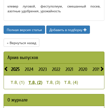
клевер луговой, фестулолиум, смешанный посев,
азотные удобрения, урожайность
Полная версия статьи
Добавить в подборку
« Вернуться назад
Архив выпусков
2025
2024
2023
2022
2021
2020
2019
2
Т.8, (1)
Т.8, (3)
Т.8, (4)
Т.8, (2)
О журнале