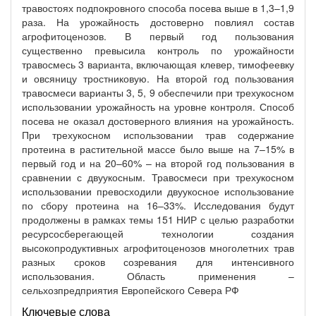
травостоях подпокровного способа посева выше в 1,3–1,9
раза. На урожайность достоверно повлиял состав
агрофитоценозов. В первый год пользования
существенно превысила контроль по урожайности
травосмесь 3 варианта, включающая клевер, тимофеевку
и овсяницу тростниковую. На второй год пользования
травосмеси варианты 3, 5, 9 обеспечили при трехукосном
использовании урожайность на уровне контроля. Способ
посева не оказал достоверного влияния на урожайность.
При трехукосном использовании трав содержание
протеина в растительной массе было выше на 7–15% в
первый год и на 20–60% – на второй год пользования в
сравнении с двуукосным. Травосмеси при трехукосном
использовании превосходили двуукосное использование
по сбору протеина на 16–33%. Исследования будут
продолжены в рамках темы 151 НИР с целью разработки
ресурсосберегающей технологии создания
высокопродуктивных агрофитоценозов многолетних трав
разных сроков созревания для интенсивного
использования. Область применения –
сельхозпредприятия Европейского Севера РФ
Ключевые слова