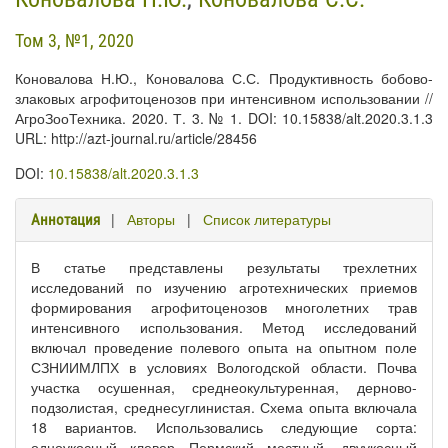
Том 3, №1, 2020
Коновалова Н.Ю., Коновалова С.С. Продуктивность бобово-
злаковых агрофитоценозов при интенсивном использовании //
АгроЗооТехника. 2020. Т. 3. № 1. DOI: 10.15838/alt.2020.3.1.3
URL: http://azt-journal.ru/article/28456
DOI:
10.15838/alt.2020.3.1.3
|
Авторы
|
Список литературы
Аннотация
В статье представлены результаты трехлетних
исследований по изучению агротехнических приемов
формирования агрофитоценозов многолетних трав
интенсивного использования. Метод исследований
включал проведение полевого опыта на опытном поле
СЗНИИМЛПХ в условиях Вологодской области. Почва
участка осушенная, среднеокультуренная, дерново-
подзолистая, среднесуглинистая. Схема опыта включала
18 вариантов. Использовались следующие сорта:
одноукосный клевер Пермский местный, двуукосный