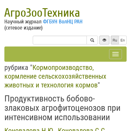
АгроЗооТехника
Научный журнал
ФГБУН ВолНЦ РАН
(сетевое издание)
Ru
En
Toggle
navigat
рубрика "
Кормопроизводство,
кормление сельскохозяйственных
животных и технология кормов
"
Продуктивность бобово-
злаковых агрофитоценозов при
интенсивном использовании
Коновалова Н.Ю.
,
Коновалова С.С.