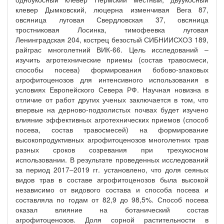
клевер Дымковский, люцерна изменчивая Вега 87,
овсяница луговая Свердловская 37, овсяница
тростниковая Лосинка, тимофеевка луговая
Ленинградская 204, кострец безостый СИБНИИСХОЗ 189,
райграс многолетний ВИК-66. Цель исследований –
изучить агротехнические приемы (состав травосмеси,
способы посева) формирования бобово-злаковых
агрофитоценозов для интенсивного использования в
условиях Европейского Севера РФ. Научная новизна в
отличие от работ других ученых заключается в том, что
впервые на дерново-подзолистых почвах будет изучено
влияние эффективных агротехнических приемов (способ
посева, состав травосмесей) на формирование
высокопродуктивных агрофитоценозов многолетних трав
разных сроков созревания при трехукосном
использовании. В результате проведенных исследований
за период 2017–2019 гг. установлено, что доля сеяных
видов трав в составе агрофитоценозов была высокой
независимо от видового состава и способа посева и
составляла по годам от 82,9 до 98,5%. Способ посева
оказал влияние на ботанический состав
агрофитоценозов. Доля сорной растительности в