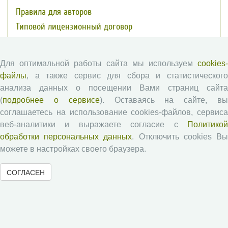
Правила для авторов
Типовой лицензионный договор
Публикационная этика
Согласие на обработку персональных данных
Для оптимальной работы сайта мы используем
cookies-
Авторские права
файлы
, а также сервис для сбора и статистического
анализа данных о посещении Вами страниц сайта
Рецензентам
(
подробнее о сервисе
). Оставаясь на сайте, в
соглашаетесь на использование cookies-файлов, сервиса
веб-аналитики и выражаете согласие с
Политикой
Памятка рецензенту
обработки персональных данных
. Отключить cookies В
Положение о рецензировании
можете в настройках своего браузера.
Форма рецензии
СОГЛАСЕН
Журналы ВолНЦ РАН
Экономические и социальные перемены