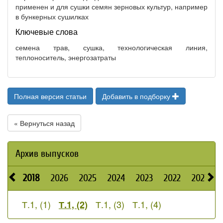
применен и для сушки семян зерновых культур, например
в бункерных сушилках
Ключевые слова
семена трав, сушка, технологическая линия,
теплоноситель, энергозатраты
Полная версия статьи
Добавить в подборку
« Вернуться назад
Архив выпусков
2018
2026
2025
2024
2023
2022
2021
2
Т.1, (1)
Т.1, (3)
Т.1, (4)
Т.1, (2)