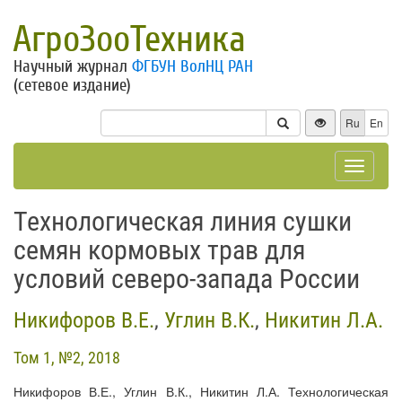
АгроЗооТехника
Научный журнал
ФГБУН ВолНЦ РАН
(сетевое издание)
Ru
En
Toggle
navigat
Технологическая линия сушки
семян кормовых трав для
условий северо-запада России
Никифоров В.Е.
,
Углин В.К.
,
Никитин Л.А.
Том 1, №2, 2018
Никифоров В.Е., Углин В.К., Никитин Л.А. Технологическая