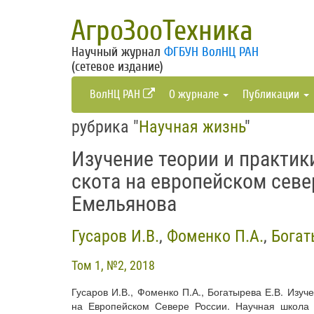
АгроЗооТехника
Научный журнал
ФГБУН ВолНЦ РАН
(сетевое издание)
ВолНЦ РАН
О журнале
Публикации
рубрика "
Научная жизнь
"
Изучение теории и практик
скота на европейском севе
Емельянова
Гусаров И.В.
,
Фоменко П.А.
,
Богат
Том 1, №2, 2018
Гусаров И.В., Фоменко П.А., Богатырева Е.В. Изуч
на Европейском Севере России. Научная школа А