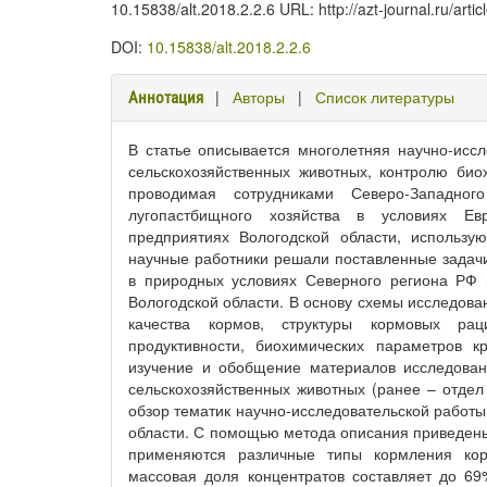
10.15838/alt.2018.2.2.6 URL: http://azt-journal.ru/arti
DOI:
10.15838/alt.2018.2.2.6
|
Авторы
|
Список литературы
Аннотация
В статье описывается многолетняя научно-исс
сельскохозяйственных животных, контролю био
проводимая сотрудниками Северо-Западного
лугопастбищного хозяйства в условиях Ев
предприятиях Вологодской области, использ
научные работники решали поставленные задачи
в природных условиях Северного региона РФ и
Вологодской области. В основу схемы исследова
качества кормов, структуры кормовых ра
продуктивности, биохимических параметров 
изучение и обобщение материалов исследован
сельскохозяйственных животных (ранее – отдел
обзор тематик научно-исследовательской работ
области. С помощью метода описания приведены 
применяются различные типы кормления кор
массовая доля концентратов составляет до 6