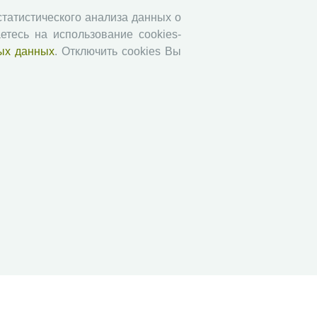
Социальное пространство
 статистического анализа данных о
етесь на использование cookies-
Юный экономист
ых данных
. Отключить cookies Вы
АгроЗооТехника