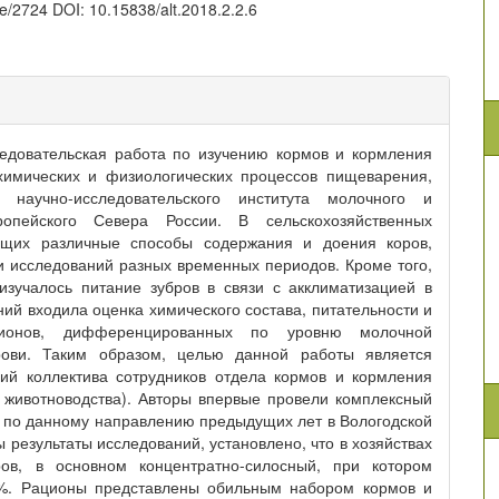
cle/2724 DOI: 10.15838/alt.2018.2.2.6
ледовательская работа по изучению кормов и кормления
химических и физиологических процессов пищеварения,
 научно-исследовательского института молочного и
ропейского Севера России. В сельскохозяйственных
ующих различные способы содержания и доения коров,
 исследований разных временных периодов. Кроме того,
зучалось питание зубров в связи с акклиматизацией в
ний входила оценка химического состава, питательности и
ционов, дифференцированных по уровню молочной
крови. Таким образом, целью данной работы является
ий коллектива сотрудников отдела кормов и кормления
 животноводства). Авторы впервые провели комплексный
ы по данному направлению предыдущих лет в Вологодской
результаты исследований, установлено, что в хозяйствах
ов, в основном концентратно-силосный, при котором
9%. Рационы представлены обильным набором кормов и