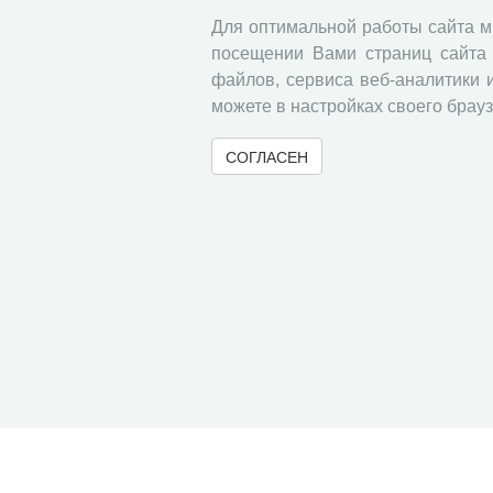
Для оптимальной работы сайта 
посещении Вами страниц сайта 
файлов, сервиса веб-аналитики 
можете в настройках своего брауз
СОГЛАСЕН
© 2000-2026 Вологодский научный центр Российско
Контент доступен под лицензией
Creative Commons 
Метаданные издания можно просматривать, скачивать, копировать