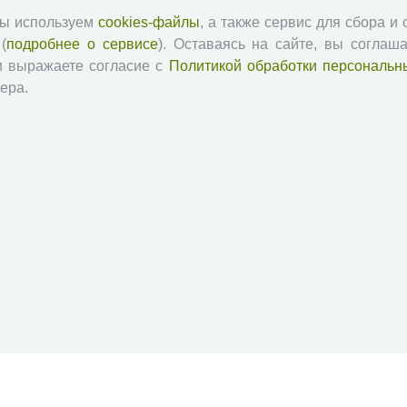
мы используем
cookies-файлы
, а также сервис для сбора и
(
подробнее о сервисе
). Оставаясь на сайте, вы соглаша
и выражаете согласие с
Политикой обработки персональн
ера.
й академии наук
Attribution-NonCommercial-NoDerivatives 4.0 International License
 и распространять без дополнительного разрешения