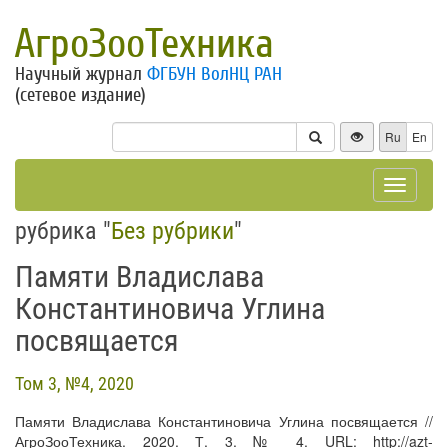
АгроЗооТехника
Научный журнал
ФГБУН ВолНЦ РАН
(сетевое издание)
Ru
En
Toggle
navigat
рубрика "
Без рубрики
"
Памяти Владислава
Константиновича Углина
посвящается
Том 3, №4, 2020
Памяти Владислава Константиновича Углина посвящается //
АгроЗооТехника. 2020. Т. 3. № 4. URL: http://azt-