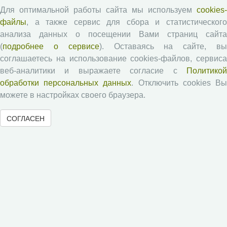
Экономические и социальные перемены
Для оптимальной работы сайта мы используем
cookies-
Проблемы развития территории
файлы
, а также сервис для сбора и статистического
анализа данных о посещении Вами страниц сайта
Вопросы территориального развития
(
подробнее о сервисе
). Оставаясь на сайте, в
Социальное пространство
соглашаетесь на использование cookies-файлов, сервиса
Юный экономист
веб-аналитики и выражаете согласие с
Политикой
АгроЗооТехника
обработки персональных данных
. Отключить cookies В
можете в настройках своего браузера.
СОГЛАСЕН
© 2000-2026 Вологодский научный центр Российской
академии наук
Контент доступен под лицензией
Creative Commons Attribution-
NonCommercial-NoDerivatives 4.0 International License
Метаданные издания можно просматривать, скачивать, копировать и
распространять без дополнительного разрешения